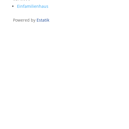
Einfamilienhaus
Powered by
Estatik
KONTAKT
AUFNEHMEN ZU
JAUFMANN
IMMOBILIEN